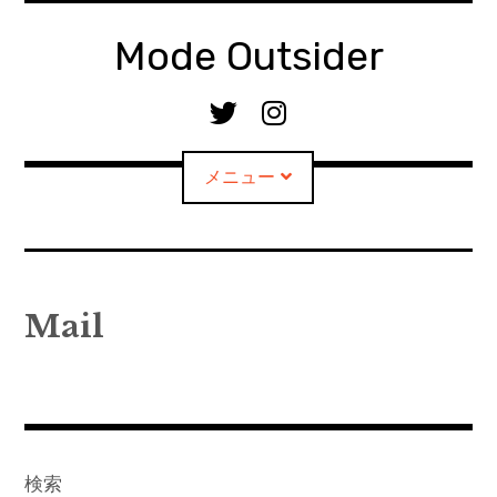
コ
ン
Mode Outsider
テ
ン
T
I
ツ
w
n
へ
i
s
メニュー
移
t
t
動
t
a
e
g
r
r
Home
a
Mail
m
Podcast
Profile
Note
検索
Mail