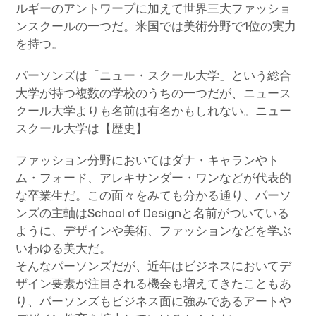
ルギーのアントワープに加えて世界三大ファッショ
ンスクールの一つだ。米国では美術分野で1位の実力
Parsons
を持つ。
パーソンズは「ニュー・スクール大学」という総合
大学が持つ複数の学校のうちの一つだが、ニュース
クール大学よりも名前は有名かもしれない。ニュー
スクール大学は【歴史】
ファッション分野においてはダナ・キャランやト
ム・フォード、アレキサンダー・ワンなどが代表的
な卒業生だ。この面々をみても分かる通り、パーソ
ンズの主軸はSchool of Designと名前がついている
ように、デザインや美術、ファッションなどを学ぶ
いわゆる美大だ。
そんなパーソンズだが、近年はビジネスにおいてデ
ザイン要素が注目される機会も増えてきたこともあ
り、パーソンズもビジネス面に強みであるアートや