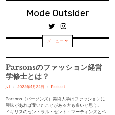
コ
ン
Mode Outsider
テ
ン
T
I
ツ
w
n
へ
i
s
メニュー
移
t
t
動
t
a
e
g
r
r
Home
Parsonsのファッション経営
a
学修士とは？
m
Podcast
jvt
2022年4月24日
Podcast
Profile
Parsons（パーソンズ）美術大学はファッションに
Note
興味があれば聞いたことがある方も多いと思う。
イギリスのセントラル・セント・マーティンズとベ
Mail